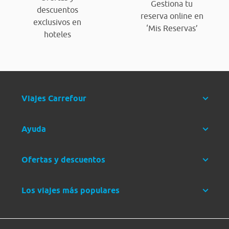
Gestiona tu
descuentos
reserva online en
exclusivos en
‘Mis Reservas’
hoteles
Viajes Carrefour
Ayuda
Ofertas y descuentos
Los viajes más populares