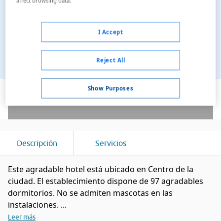
affect browsing data.
I Accept
Reject All
Ver en el mapa
Show Purposes
Descripción
Servicios
Este agradable hotel está ubicado en Centro de la
ciudad. El establecimiento dispone de 97 agradables
dormitorios. No se admiten mascotas en las
instalaciones. ...
Leer más