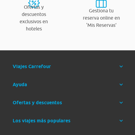
Ofertas y
Gestiona tu
descuentos
reserva online en
exclusivos en
‘Mis Reservas’
hoteles
Viajes Carrefour
Ayuda
Ofertas y descuentos
Los viajes más populares