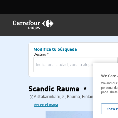
Modifica tu búsqueda
Destino *
We Care 
We and our p
Scandic Rauma
personal dat
page. These 
Aittakarinkatu,9 , Rauma, Finlandia occidental
Ver en el mapa
Show P