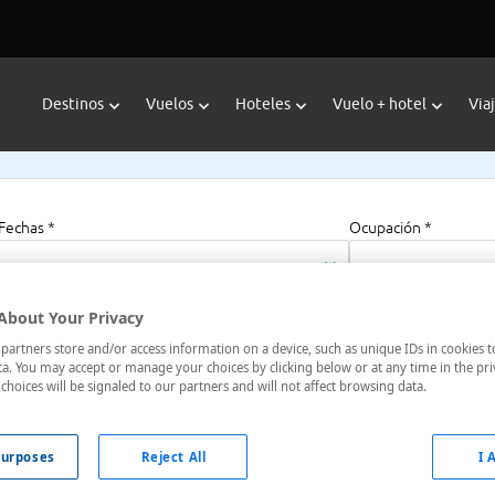
Destinos
Vuelos
Hoteles
Vuelo + hotel
Via
Fechas *
Ocupación *
08/08/2026 - 08/08/2027
1 habitación, 2 a
About Your Privacy
artners store and/or access information on a device, such as unique IDs in cookies t
a. You may accept or manage your choices by clicking below or at any time in the pri
choices will be signaled to our partners and will not affect browsing data.
, Finlandia
urposes
Reject All
I 