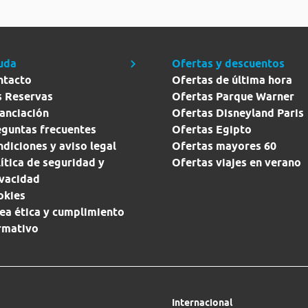
uda
Ofertas y descuentos
ntacto
Ofertas de última hora
s Reservas
Ofertas Parque Warner
anciación
Ofertas Disneyland Paris
eguntas frecuentes
Ofertas Egipto
diciones y aviso legal
Ofertas mayores 60
ítica de seguridad y
Ofertas viajes en verano
ivacidad
okies
ea ética y cumplimiento
rmativo
Internacional