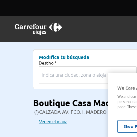
Modifica tu búsqueda
Destino *
We Care 
We and our p
Boutique Casa Madero
personal dat
page. These 
CALZADA AV. FCO. I. MADERO OTE CENTRO,13
Ver en el mapa
Show P