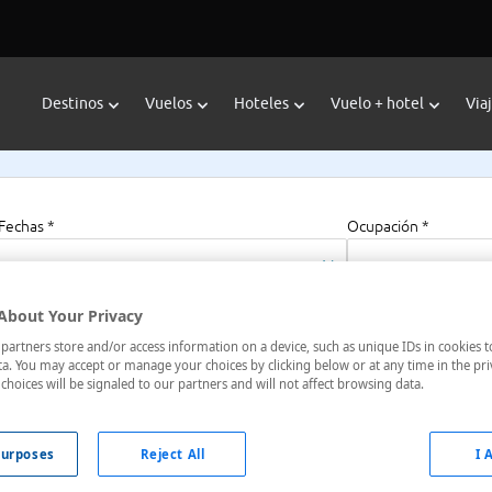
Destinos
Vuelos
Hoteles
Vuelo + hotel
Via
Fechas *
Ocupación *
09/08/2026 - 09/08/2027
1 habitación, 2 a
About Your Privacy
artners store and/or access information on a device, such as unique IDs in cookies t
a. You may accept or manage your choices by clicking below or at any time in the pri
choices will be signaled to our partners and will not affect browsing data.
7 , Morelia, Michoacán, México
urposes
Reject All
I 