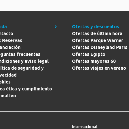
uda
Ofertas y descuentos
ntacto
Ofertas de última hora
s Reservas
Ofertas Parque Warner
anciación
Ofertas Disneyland Paris
eguntas frecuentes
Ofertas Egipto
diciones y aviso legal
Ofertas mayores 60
ítica de seguridad y
Ofertas viajes en verano
ivacidad
okies
ea ética y cumplimiento
rmativo
Internacional