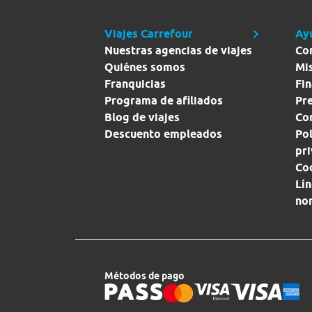
Viajes Carrefour
Ay
Nuestras agencias de viajes
Co
Quiénes somos
Mi
Franquicias
Fin
Programa de afiliados
Pr
Blog de viajes
Con
Descuento empleados
Pol
pr
Co
Lín
no
Métodos de pago