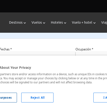
Destinos
Vuelos
Hoteles
Vuelo + hotel
Via
Fechas *
Ocupación *
07/08/2026 - 07/08/2027
1 habitación, 2 a
About Your Privacy
artners store and/or access information on a device, such as unique IDs in cookies t
a. You may accept or manage your choices by clicking below or at any time in the pri
choices will be signaled to our partners and will not affect browsing data.
lia
urposes
Reject All
I 