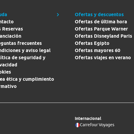
uda
Ofertas y descuentos
ntacto
Ofertas de última hora
s Reservas
Ofertas Parque Warner
anciación
Ofertas Disneyland Paris
eguntas frecuentes
Ofertas Egipto
diciones y aviso legal
Ofertas mayores 60
ítica de seguridad y
Ofertas viajes en verano
ivacidad
okies
ea ética y cumplimiento
rmativo
Internacional
Carrefour Voyages