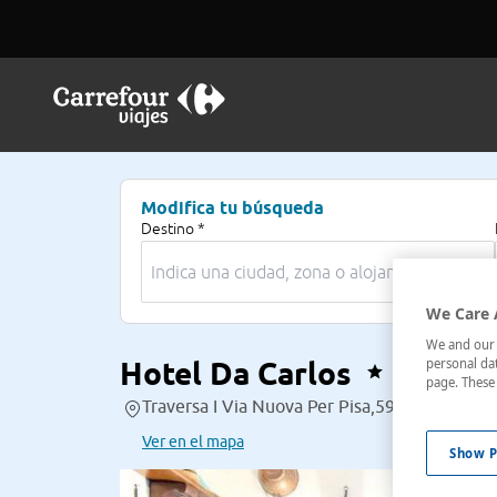
Modifica tu búsqueda
Destino *
We Care 
We and our p
Hotel Da Carlos
personal dat
page. These 
Traversa I Via Nuova Per Pisa,5901 , Lucca, Ita
Ver en el mapa
Show P