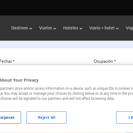
Destinos
Vuelos
Hoteles
Vuelo + hotel
Via
Fechas *
Ocupación *
07/08/2026 - 07/08/2027
1 habitación, 2 a
About Your Privacy
artners store and/or access information on a device, such as unique IDs in cookies t
a. You may accept or manage your choices by clicking below or at any time in the pri
choices will be signaled to our partners and will not affect browsing data.
ados Unidos
urposes
Reject All
I 