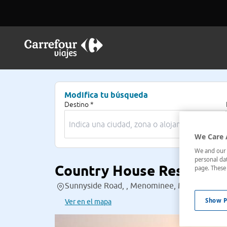
Modifica tu búsqueda
Destino *
We Care 
We and our p
personal dat
Country House Resort
page. These 
Sunnyside Road, , Menominee, Michigan, Est
Show P
Ver en el mapa