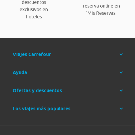
descuentos
reserva online en
exclusivos en
‘Mis Reservas’
hoteles
Viajes Carrefour
Ayuda
Ofertas y descuentos
Los viajes más populares