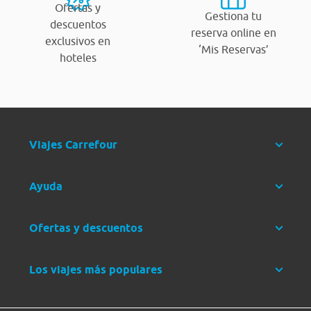
Ofertas y
Gestiona tu
descuentos
reserva online en
exclusivos en
‘Mis Reservas’
hoteles
Viajes Carrefour
Ayuda
Ofertas y descuentos
Los viajes más populares