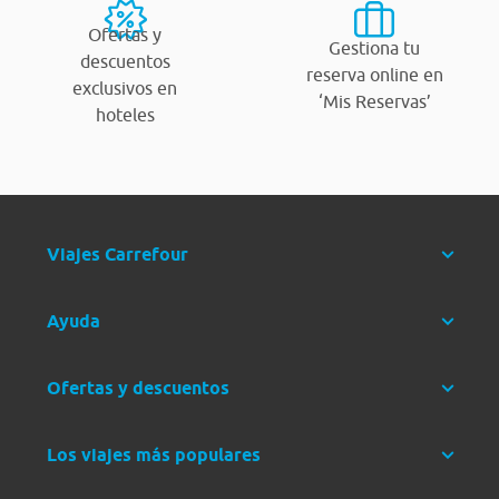
Ofertas y
Gestiona tu
descuentos
reserva online en
exclusivos en
‘Mis Reservas’
hoteles
Viajes Carrefour
Ayuda
Ofertas y descuentos
Los viajes más populares