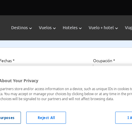
Destinos
Vuelos
Hoteles
Vuelo + hotel
Via
Fechas *
Ocupación *
06/08/2026 - 06/08/2027
1 habitación, 2 a
About Your Privacy
artners store and/or access information on a device, such as unique IDs in cookies t
a. You may accept or manage your choices by clicking below or at any time in the pri
choices will be signaled to our partners and will not affect browsing data.
te Gordo, Veracruz, México
urposes
Reject All
I 