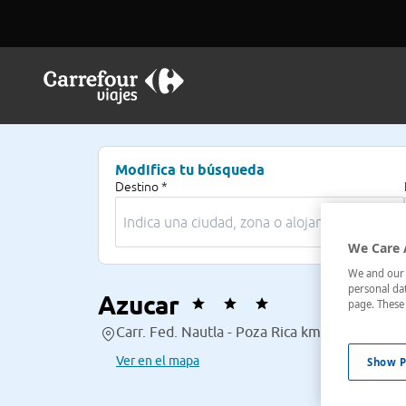
Modifica tu búsqueda
Destino *
We Care 
We and our p
personal dat
Azucar
page. These 
Carr. Fed. Nautla - Poza Rica km 83.5, , Mon
Ver en el mapa
Show P