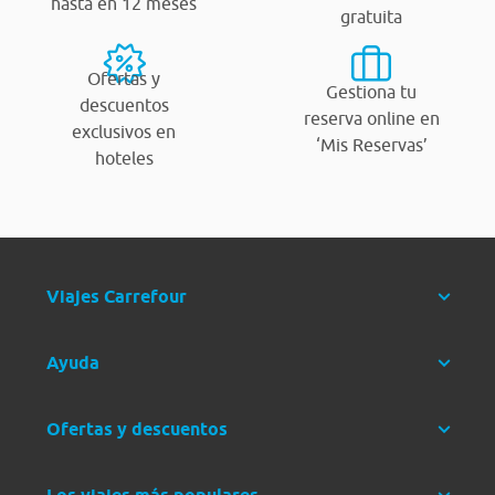
hasta en 12 meses
gratuita
Ofertas y
Gestiona tu
descuentos
reserva online en
exclusivos en
‘Mis Reservas’
hoteles
Viajes Carrefour
Ayuda
Ofertas y descuentos