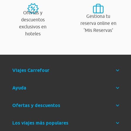
Ofertas y
Gestiona tu
descuentos
reserva online en
exclusivos en
‘Mis Reservas’
hoteles
Viajes Carrefour
Ayuda
Ofertas y descuentos
Los viajes más populares