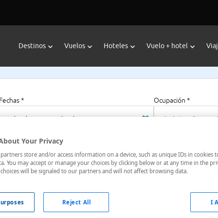
Destinos
Vuelos
Hoteles
Vuelo + hotel
Via
Fechas *
Ocupación *
08/08/2026 - 08/08/2027
1 habitación, 2 a
About Your Privacy
artners store and/or access information on a device, such as unique IDs in cookies t
a. You may accept or manage your choices by clicking below or at any time in the pri
choices will be signaled to our partners and will not affect browsing data.
urposes
Reject All
I 