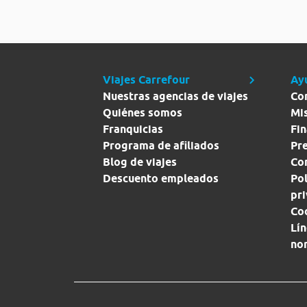
Viajes Carrefour
Ay
Nuestras agencias de viajes
Co
Quiénes somos
Mi
Franquicias
Fin
Programa de afiliados
Pr
Blog de viajes
Con
Descuento empleados
Pol
pr
Co
Lín
no