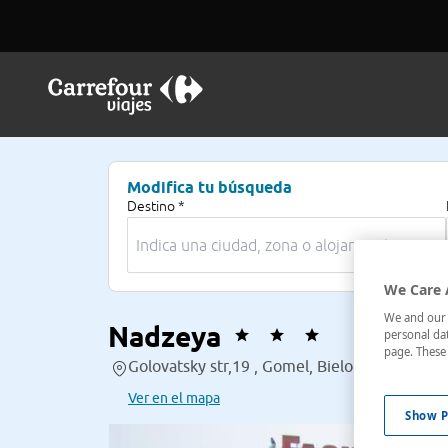
Modifica tu búsqueda
Destino *
We Care 
We and our p
Nadzeya
personal dat
page. These 
Golovatsky str,19 , Gomel, Bielorrusia
Ver en el mapa
Show P