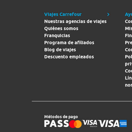
Viajes Carrefour
Ay
Nuestras agencias de viajes
Co
Quiénes somos
Mi
Franquicias
Fin
Programa de afiliados
Pr
Blog de viajes
Con
Descuento empleados
Pol
pr
Co
Lín
no
Métodos de pago