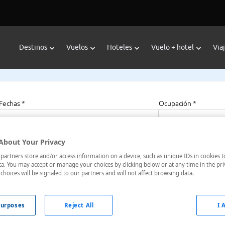
Destinos
Vuelos
Hoteles
Vuelo + hotel
Via
Fechas *
Ocupación *
07/08/2026 - 07/08/2027
1 habitación, 2 a
About Your Privacy
artners store and/or access information on a device, such as unique IDs in cookies t
Brazzaville
a. You may accept or manage your choices by clicking below or at any time in the pri
choices will be signaled to our partners and will not affect browsing data.
e, República Del Congo, República del Congo
urposes
Reject All
I 