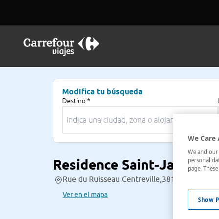
Modifica tu búsqueda
Destino *
We Care 
We and our p
Residence Saint-Jacques 
personal dat
page. These 
Rue du Ruisseau Centreville,381 , Brazzavill
Ver en el mapa
Show P