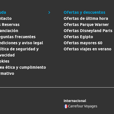
uda
Ofertas y descuentos
ntacto
Ofertas de última hora
s Reservas
Ofertas Parque Warner
anciación
Ofertas Disneyland Paris
eguntas frecuentes
Ofertas Egipto
diciones y aviso legal
Ofertas mayores 60
ítica de seguridad y
Ofertas viajes en verano
ivacidad
okies
ea ética y cumplimiento
rmativo
Internacional
Carrefour Voyages