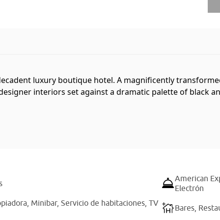
 decadent luxury boutique hotel. A magnificently transform
 designer interiors set against a dramatic palette of black 
American Ex
s
Electrón
opiadora,
Minibar,
Servicio de habitaciones,
TV
Bares,
Resta