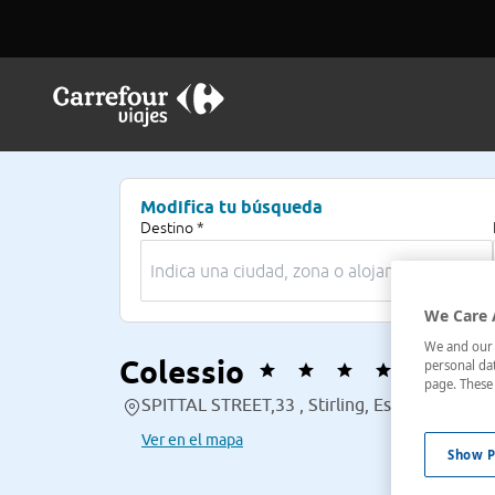
Modifica tu búsqueda
Destino *
We Care 
We and our p
Colessio
personal dat
page. These 
SPITTAL STREET,33 , Stirling, Escocia, Reino
Ver en el mapa
Show P