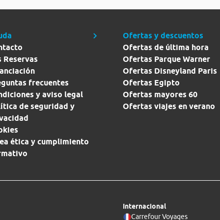
uda
Ofertas y descuentos
ntacto
Ofertas de última hora
s Reservas
Ofertas Parque Warner
anciación
Ofertas Disneyland Paris
eguntas frecuentes
Ofertas Egipto
diciones y aviso legal
Ofertas mayores 60
ítica de seguridad y
Ofertas viajes en verano
ivacidad
okies
ea ética y cumplimiento
rmativo
Internacional
Carrefour Voyages