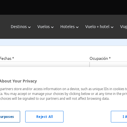
Destinos
Vuelos
Hoteles
Vuelo + hotel
Via
Fechas *
Ocupación *
08/08/2026 - 08/08/2027
1 habitación, 2 a
About Your Privacy
artners store and/or access information on a device, such as unique IDs in cookies t
a. You may accept or manage your choices by clicking below or at any time in the pri
choices will be signaled to our partners and will not affect browsing data.
 Unido
urposes
Reject All
I 