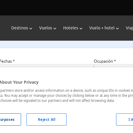
Destinos
Vuelos
Hoteles
Vuelo + hotel
Via
Fechas *
Ocupación *
06/08/2026 - 06/08/2027
1 habitación, 2 a
About Your Privacy
artners store and/or access information on a device, such as unique IDs in cookies t
a. You may accept or manage your choices by clicking below or at any time in the pri
Only
choices will be signaled to our partners and will not affect browsing data.
, España
urposes
Reject All
I 