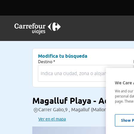
Modifica tu búsqueda
Destino *
We Care 
We and our p
personal dat
Magalluf Playa - Adults 
page. These 
Carrer Galio,9 , Magalluf (Mallorca), Baleares
Ver en el mapa
Show P