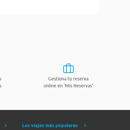
s
Gestiona tu reserva
s
online en ‘Mis Reservas’
Los viajes más populares