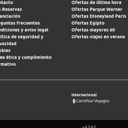
ntacto
Ofertas de última hora
s Reservas
Ofertas Parque Warner
anciación
Ofertas Disneyland Paris
eguntas frecuentes
Ofertas Egipto
diciones y aviso legal
Ofertas mayores 60
ítica de seguridad y
Ofertas viajes en verano
ivacidad
okies
ea ética y cumplimiento
rmativo
Internacional
Carrefour Voyages
v 6.5.0-1