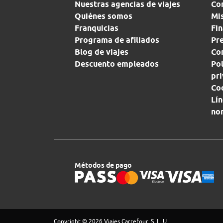
Nuestras agencias de viajes
Co
Quiénes somos
Mi
Franquicias
Fin
Programa de afiliados
Pr
Blog de viajes
Con
Descuento empleados
Pol
pr
Co
Lín
no
Métodos de pago
Copyright © 2026 Viajes Carrefour, S. L. U.