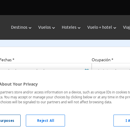
Destinos
Vuelos
Hoteles
Vuelo + hotel
Via
Fechas *
Ocupación *
06/08/2026 - 06/08/2027
1 habitación, 2 a
About Your Privacy
artners store and/or access information on a device, such as unique IDs in cookies t
ter
a. You may accept or manage your choices by clicking below or at any time in the pri
choices will be signaled to our partners and will not affect browsing data.
gría
urposes
Reject All
I 