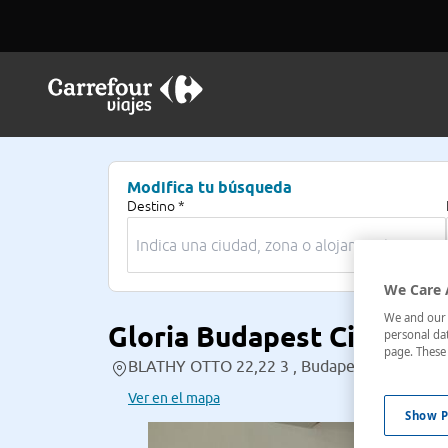
Modifica tu búsqueda
Destino *
We Care 
We and our p
Gloria Budapest City Cen
personal dat
page. These 
BLATHY OTTO 22,22 3 , Budapest, Pest, Hun
Ver en el mapa
Show P