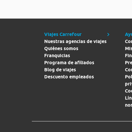
Viajes Carrefour
Ay
Nuestras agencias de viajes
Co
Quiénes somos
Mi
Franquicias
Fin
Programa de afiliados
Pr
Blog de viajes
Con
Descuento empleados
Pol
pr
Co
Lín
no