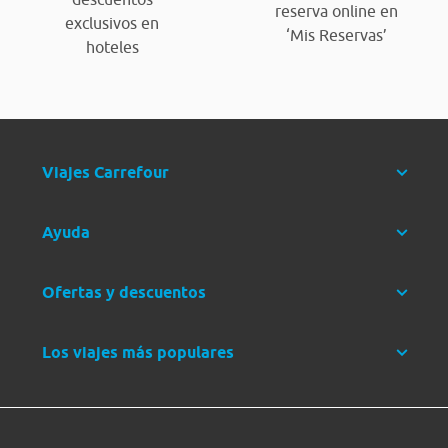
reserva online en
exclusivos en
‘Mis Reservas’
hoteles
Viajes Carrefour
Ayuda
Ofertas y descuentos
Los viajes más populares