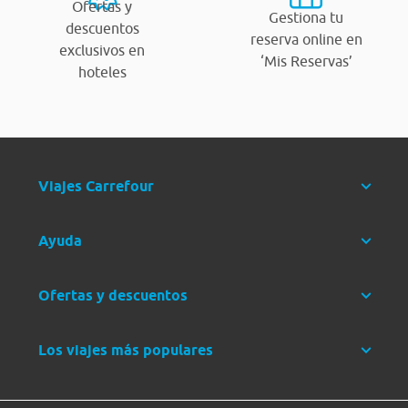
Ofertas y
Gestiona tu
descuentos
reserva online en
exclusivos en
‘Mis Reservas’
hoteles
Viajes Carrefour
Ayuda
Ofertas y descuentos
Los viajes más populares