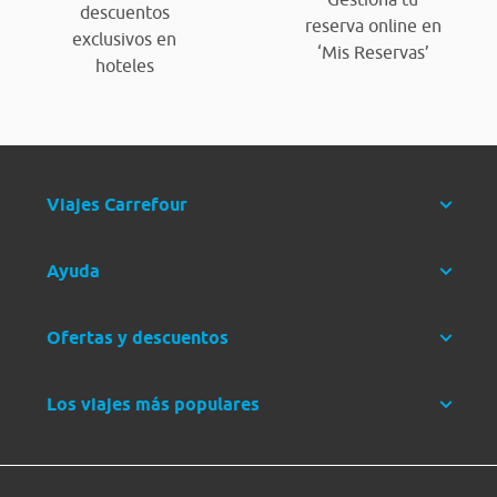
descuentos
reserva online en
exclusivos en
‘Mis Reservas’
hoteles
Viajes Carrefour
Ayuda
Ofertas y descuentos
Los viajes más populares