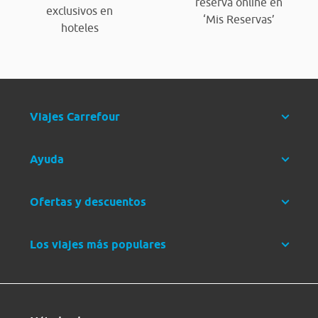
reserva online en
exclusivos en
‘Mis Reservas’
hoteles
Viajes Carrefour
Ayuda
Ofertas y descuentos
Los viajes más populares