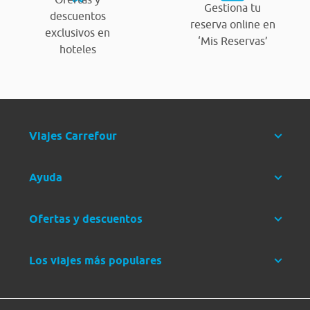
Gestiona tu
descuentos
reserva online en
exclusivos en
‘Mis Reservas’
hoteles
Viajes Carrefour
Ayuda
Ofertas y descuentos
Los viajes más populares