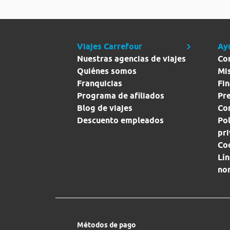
Viajes Carrefour
Ay
Nuestras agencias de viajes
Co
Quiénes somos
Mi
Franquicias
Fin
Programa de afiliados
Pr
Blog de viajes
Con
Descuento empleados
Pol
pr
Co
Lín
no
Métodos de pago