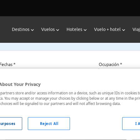
Destinos
Vuelos
Hoteles
Vuelo + hotel
Via
Fechas *
Ocupación *
08/08/2026 - 08/08/2027
1 habitación, 2 a
About Your Privacy
artners store and/or access information on a device, such as unique IDs in cookies t
a. You may accept or manage your choices by clicking below or at any time in the pri
choices will be signaled to our partners and will not affect browsing data.
urposes
Reject All
I 