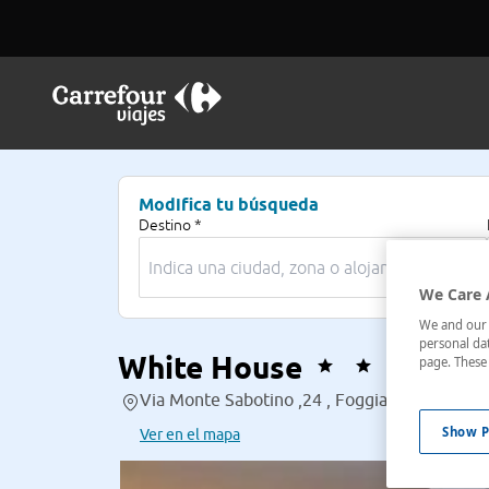
Modifica tu búsqueda
Destino *
We Care 
We and our p
personal dat
White House
page. These 
Via Monte Sabotino ,24 , Foggia, Italia
Show P
Ver en el mapa