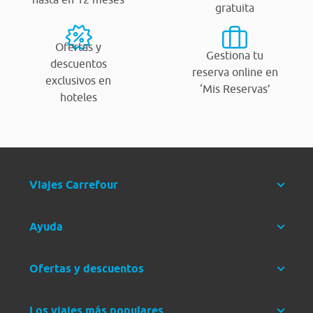
gratuita
Ofertas y
Gestiona tu
descuentos
reserva online en
exclusivos en
‘Mis Reservas’
hoteles
Viajes Carrefour
Ayuda
Ofertas y descuentos
Los viajes más populares