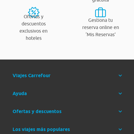
Ofertas y
Gestiona tu
descuentos
reserva online en
exclusivos en
‘Mis Reservas’
hoteles
Viajes Carrefour
Ayuda
Ofertas y descuentos
Los viajes más populares