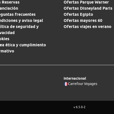
s Reservas
Ofertas Parque Warner
anciación
Ofertas Disneyland Paris
eguntas frecuentes
Ofertas Egipto
diciones y aviso legal
Ofertas mayores 60
ítica de seguridad y
Ofertas viajes en verano
ivacidad
okies
ea ética y cumplimiento
rmativo
Internacional
Carrefour Voyages
v 6.5.0-2