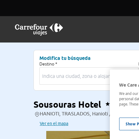
Modifica tu búsqueda
Destino *
We Care 
We and our p
personal dat
Sousouras Hotel
page. These 
HANIOTI, TRASLADOS, Hanioti / Chaniotis, M
Ver en el mapa
Show P