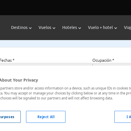
Destinos
Vuelos
Hoteles
Vuelo + hotel
Via
Fechas *
Ocupación *
08/08/2026 - 08/08/2027
1 habitación, 2 a
About Your Privacy
artners store and/or access information on a device, such as unique IDs in cookies t
a. You may accept or manage your choices by clicking below or at any time in the pri
choices will be signaled to our partners and will not affect browsing data.
acedonia Central, Grecia
urposes
Reject All
I 