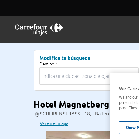
Modifica tu búsqueda
Destino *
We Care 
We and our p
Hotel Magnetberg Baden
personal dat
page. These 
SCHEIBENSTRASSE 18, , Baden-Baden, Bade
Ver en el mapa
Show P