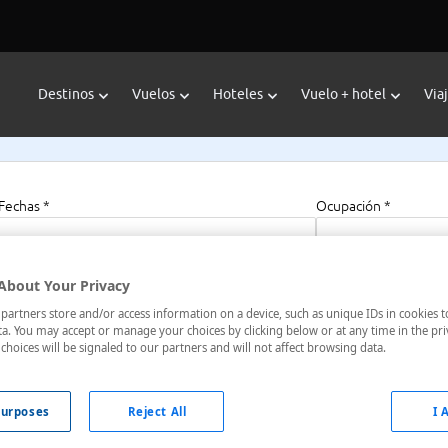
Destinos
Vuelos
Hoteles
Vuelo + hotel
Via
Fechas *
Ocupación *
06/08/2026 - 06/08/2027
1 habitación, 2 a
About Your Privacy
artners store and/or access information on a device, such as unique IDs in cookies t
 Baden
a. You may accept or manage your choices by clicking below or at any time in the pri
choices will be signaled to our partners and will not affect browsing data.
n-Wurtemberg, Alemania
urposes
Reject All
I 