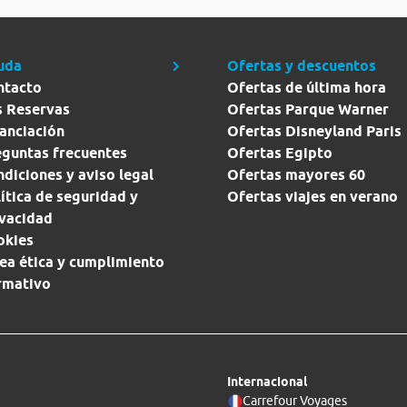
uda
Ofertas y descuentos
ntacto
Ofertas de última hora
s Reservas
Ofertas Parque Warner
anciación
Ofertas Disneyland Paris
eguntas frecuentes
Ofertas Egipto
diciones y aviso legal
Ofertas mayores 60
ítica de seguridad y
Ofertas viajes en verano
ivacidad
okies
ea ética y cumplimiento
rmativo
Internacional
Carrefour Voyages