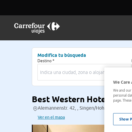
Modifica tu búsqueda
Destino *
We Care 
We and our p
personal dat
Best Western Hotel Lam
page. These 
Alemannenstr. 42, , Singen/Hohentwiel, Ba
Ver en el mapa
Show P