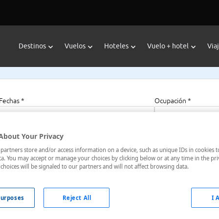
Destinos
Vuelos
Hoteles
Vuelo + hotel
Via
Fechas *
Ocupación *
07/08/2026 - 07/08/2027
1 habitación, 2 a
About Your Privacy
artners store and/or access information on a device, such as unique IDs in cookies t
a. You may accept or manage your choices by clicking below or at any time in the pri
m
choices will be signaled to our partners and will not affect browsing data.
den-Wurtemberg, Alemania
urposes
Reject All
I 