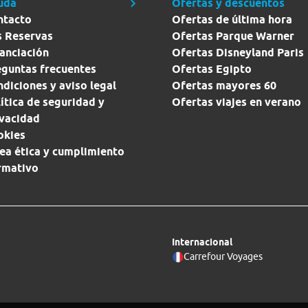
uda
Ofertas y descuentos
ntacto
Ofertas de última hora
s Reservas
Ofertas Parque Warner
anciación
Ofertas Disneyland Paris
eguntas frecuentes
Ofertas Egipto
diciones y aviso legal
Ofertas mayores 60
ítica de seguridad y
Ofertas viajes en verano
ivacidad
okies
ea ética y cumplimiento
rmativo
Internacional
Carrefour Voyages