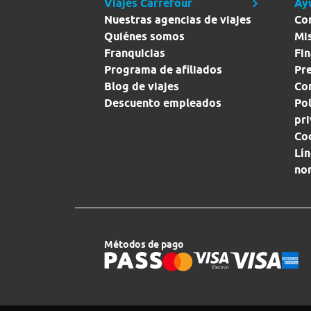
Viajes Carrefour
Ay
Nuestras agencias de viajes
Co
Quiénes somos
Mi
Franquicias
Fin
Programa de afiliados
Pr
Blog de viajes
Con
Descuento empleados
Pol
pr
Co
Lín
no
Métodos de pago