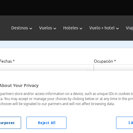
Destinos
Vuelos
Hoteles
Vuelo + hotel
Via
Fechas *
Ocupación *
07/08/2026 - 07/08/2027
1 habitación, 2 a
About Your Privacy
artners store and/or access information on a device, such as unique IDs in cookies t
a. You may accept or manage your choices by clicking below or at any time in the pri
choices will be signaled to our partners and will not affect browsing data.
Provenza-Alpes-Costa Azul, Francia
urposes
Reject All
I 