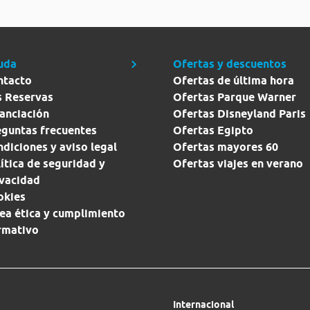
uda
Ofertas y descuentos
ntacto
Ofertas de última hora
s Reservas
Ofertas Parque Warner
anciación
Ofertas Disneyland Paris
eguntas frecuentes
Ofertas Egipto
diciones y aviso legal
Ofertas mayores 60
ítica de seguridad y
Ofertas viajes en verano
ivacidad
okies
ea ética y cumplimiento
rmativo
Internacional