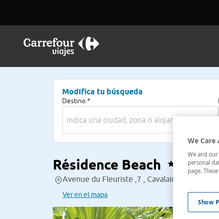
Modifica tu búsqueda
Destino *
We Care 
We and our p
Résidence Beach
personal dat
page. These 
Avenue du Fleuriste ,7 , Cavalaire-Sur-Mer, 
Ver en el mapa
Show P