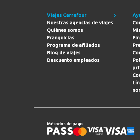
Viajes Carrefour
Ay
Nuestras agencias de viajes
Co
Quiénes somos
Mi
Franquicias
Fin
Programa de afiliados
Pr
Blog de viajes
Con
Descuento empleados
Pol
pr
Co
Lín
no
Métodos de pago