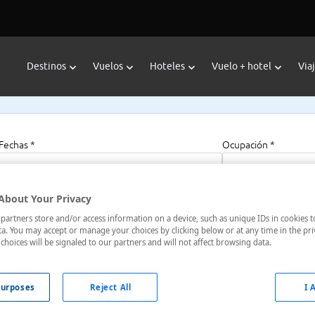
Destinos
Vuelos
Hoteles
Vuelo + hotel
Via
Fechas *
Ocupación *
07/08/2026 - 07/08/2027
1 habitación, 2 a
About Your Privacy
artners store and/or access information on a device, such as unique IDs in cookies t
a. You may accept or manage your choices by clicking below or at any time in the pri
choices will be signaled to our partners and will not affect browsing data.
sboa, Portugal
urposes
Reject All
I 