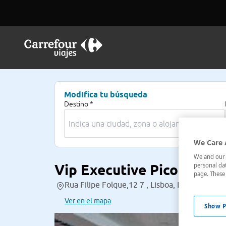
Modifica tu búsqueda
Destino *
We Care 
We and our p
Vip Executive Picoas
personal dat
page. These 
Rua Filipe Folque,12 7 , Lisboa, Región De Li
Ver en el mapa
Show P