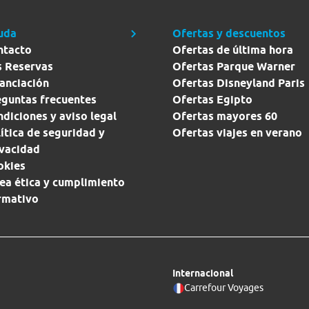
uda
Ofertas y descuentos
ntacto
Ofertas de última hora
s Reservas
Ofertas Parque Warner
anciación
Ofertas Disneyland Paris
eguntas frecuentes
Ofertas Egipto
diciones y aviso legal
Ofertas mayores 60
ítica de seguridad y
Ofertas viajes en verano
ivacidad
okies
ea ética y cumplimiento
rmativo
Internacional
Carrefour Voyages