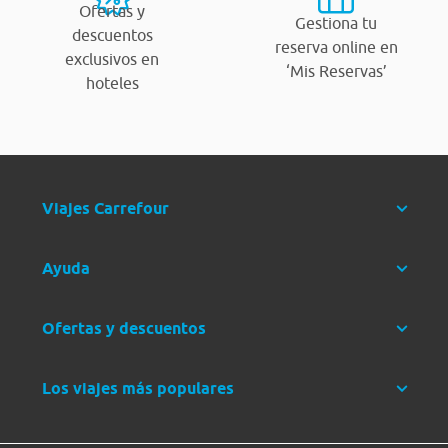
Ofertas y
Gestiona tu
descuentos
reserva online en
exclusivos en
‘Mis Reservas’
hoteles
Viajes Carrefour
Ayuda
Ofertas y descuentos
Los viajes más populares