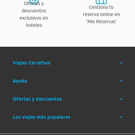
Ofertas y
Gestiona tu
descuentos
reserva online en
exclusivos en
‘Mis Reservas’
hoteles
Viajes Carrefour
Ayuda
Ofertas y descuentos
Los viajes más populares