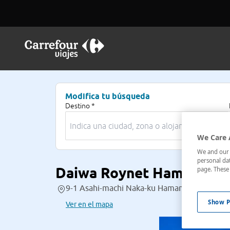
Modifica tu búsqueda
Destino *
We Care 
We and our p
personal dat
Daiwa Roynet Hamamats
page. These 
9-1 Asahi-machi Naka-ku Hamamatsu,09-ene
Show P
Ver en el mapa