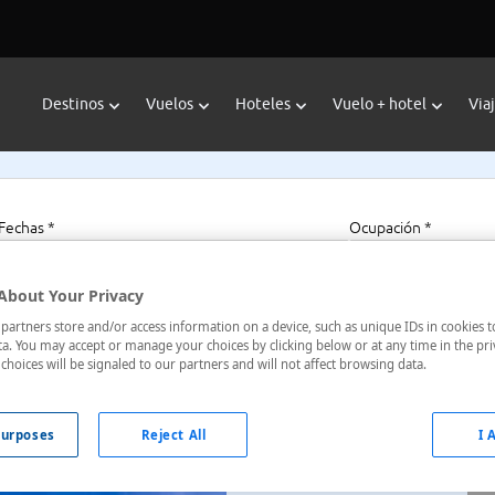
Destinos
Vuelos
Hoteles
Vuelo + hotel
Via
Fechas *
Ocupación *
08/08/2026 - 08/08/2027
1 habitación, 2 a
About Your Privacy
artners store and/or access information on a device, such as unique IDs in cookies t
a. You may accept or manage your choices by clicking below or at any time in the pri
u
choices will be signaled to our partners and will not affect browsing data.
 , Hamamatsu, Chubu , Japón
urposes
Reject All
I 