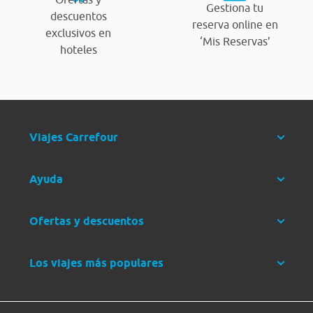
Gestiona tu
descuentos
reserva online en
exclusivos en
‘Mis Reservas’
hoteles
Viajes Carrefour
Ayuda
Ofertas y descuentos
Los viajes más populares