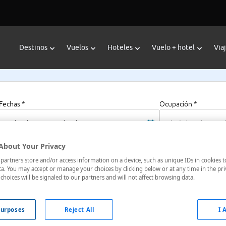
Destinos
Vuelos
Hoteles
Vuelo + hotel
Via
Fechas *
Ocupación *
06/08/2026 - 06/08/2027
1 habitación, 2 a
About Your Privacy
artners store and/or access information on a device, such as unique IDs in cookies t
a. You may accept or manage your choices by clicking below or at any time in the pri
choices will be signaled to our partners and will not affect browsing data.
urposes
Reject All
I 