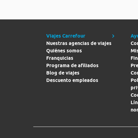
Viajes Carrefour
Ay
Nuestras agencias de viajes
Co
Quiénes somos
Mi
Franquicias
Fin
Programa de afiliados
Pr
Blog de viajes
Con
Descuento empleados
Pol
pr
Co
Lín
no