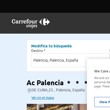
Modifica tu búsqueda
Destino *
We Care 
We and our p
Ac Palencia
personal dat
page. These 
DE CUBA,25 , Palencia, España
Ver en el mapa
Show P