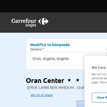
Modifica tu búsqueda
Destino *
We Care 
We and our p
Oran Center
personal dat
page. These 
RUE LARBI BEN MHIDI,44 , Oran, Argelia, Arg
Ver en el mapa
Show P