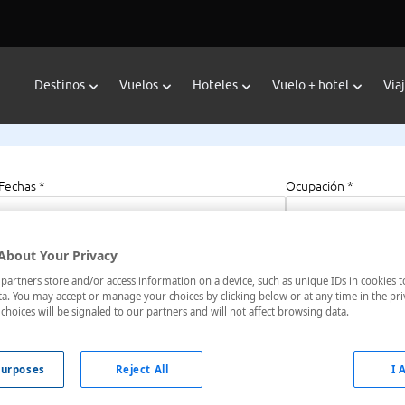
Destinos
Vuelos
Hoteles
Vuelo + hotel
Via
Fechas *
Ocupación *
08/08/2026 - 08/08/2027
1 habitación, 2 a
About Your Privacy
artners store and/or access information on a device, such as unique IDs in cookies t
a. You may accept or manage your choices by clicking below or at any time in the pri
choices will be signaled to our partners and will not affect browsing data.
elia
urposes
Reject All
I 