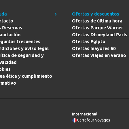
uda
Ofertas y descuentos
ntacto
Ofertas de última hora
s Reservas
Ofertas Parque Warner
anciación
Ofertas Disneyland Paris
eguntas frecuentes
Ofertas Egipto
diciones y aviso legal
Ofertas mayores 60
ítica de seguridad y
Ofertas viajes en verano
ivacidad
okies
ea ética y cumplimiento
rmativo
Internacional
Carrefour Voyages