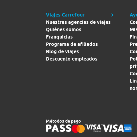
Viajes Carrefour
Ay
Nuestras agencias de viajes
Co
Quiénes somos
Mi
Franquicias
Fin
Programa de afiliados
Pr
Blog de viajes
Con
Descuento empleados
Pol
pr
Co
Lín
no
Métodos de pago