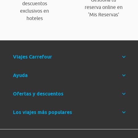
descuentos
reserva online en
exclusivos en
‘Mis Reservas’
hoteles
Viajes Carrefour
Ayuda
Ofertas y descuentos
Los viajes más populares