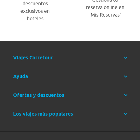
descuentos
reserva online en
exclusivos en
‘Mis Reservas’
hoteles
Viajes Carrefour
Ayuda
Ofertas y descuentos
Los viajes más populares