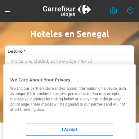
Hoteles en Senegal
Destino *
Fechas *
We Care About Your Privacy
08/08/2026 - 09/08/2026
We and our partners store and/or access information on a device, such
Ocupación *
as unique IDs in cookies to process personal data. You may accept or
1 habitación, 2 adultos
manage your choices by clicking below or at any time in the privacy
policy page. These choices will be signaled to our partners and will not
affect browsing data.
Buscar
I Accept
Mbour