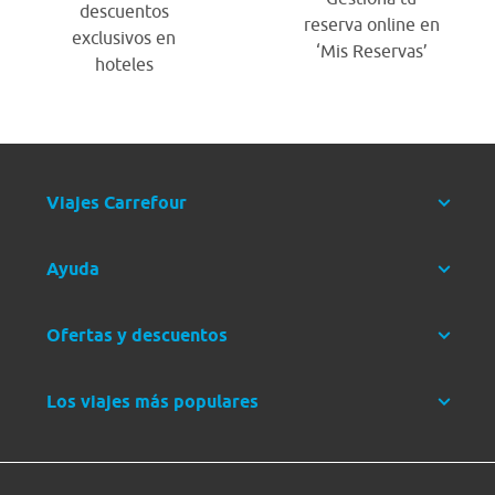
descuentos
reserva online en
exclusivos en
‘Mis Reservas’
hoteles
Viajes Carrefour
Ayuda
Ofertas y descuentos
Los viajes más populares