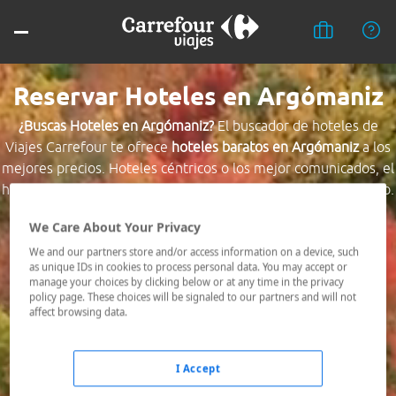
Reservar Hoteles en Argómaniz
¿Buscas Hoteles en Argómaniz?
El buscador de hoteles de
Viajes Carrefour te ofrece
hoteles baratos en Argómaniz
a los
mejores precios. Hoteles céntricos o los mejor comunicados, el
hotel que busques nosotros te lo encontramos al mejor precio.
We Care About Your Privacy
Destino *
We and our partners store and/or access information on a device, such
as unique IDs in cookies to process personal data. You may accept or
manage your choices by clicking below or at any time in the privacy
Fechas *
policy page. These choices will be signaled to our partners and will not
09/08/2026 - 10/08/2026
affect browsing data.
Ocupación *
1 habitación, 2 adultos
I Accept