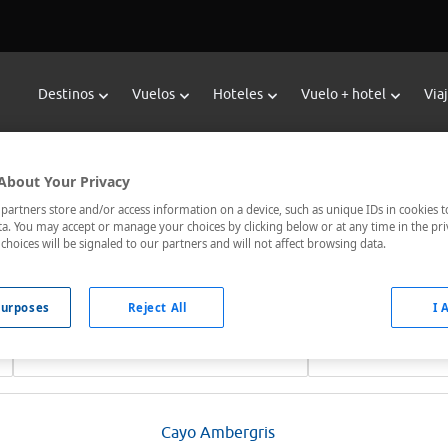
Destinos
Vuelos
Hoteles
Vuelo + hotel
Via
Hoteles en Belice desde 17 euros
About Your Privacy
ice
en Viajes Carrefour. El mejor buscador de hoteles con las me
artners store and/or access information on a device, such as unique IDs in cookies t
a. You may accept or manage your choices by clicking below or at any time in the pri
¡Reserva ahora!.
choices will be signaled to our partners and will not affect browsing data.
urposes
Reject All
I 
Fechas *
Ocupación *
08/08/2026 - 09/08/2026
1 habitación, 2 ad
Cayo Ambergris