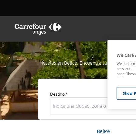
We Care 
Hoteles en Belice. Encuentra tu
hotel en Bel
We and our p
personal dat
page. These 
Show P
Destino *
Belice