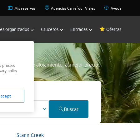
Mis reservas
Agencias Carrefour Viajes
Ayuda
jes organizados
Cruceros
Entradas
Ofertas
jores ofertas de alojamiento, al mejor precio.
o process
vacy policy
Accept
ultos
Buscar
Stann Creek