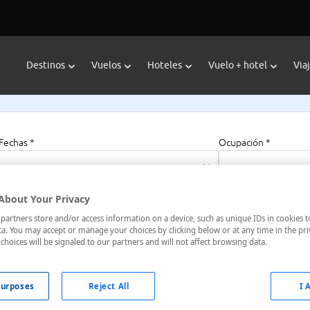
Destinos
Vuelos
Hoteles
Vuelo + hotel
Via
Fechas *
Ocupación *
08/08/2026 - 08/08/2027
1 habitación, 2 a
About Your Privacy
artners store and/or access information on a device, such as unique IDs in cookies t
ary-South
a. You may accept or manage your choices by clicking below or at any time in the pri
choices will be signaled to our partners and will not affect browsing data.
a, Canadá
urposes
Reject All
I 