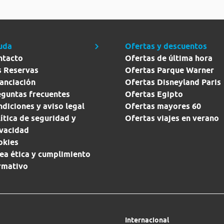
uda
Ofertas y descuentos
ntacto
Ofertas de última hora
s Reservas
Ofertas Parque Warner
anciación
Ofertas Disneyland Paris
eguntas frecuentes
Ofertas Egipto
diciones y aviso legal
Ofertas mayores 60
ítica de seguridad y
Ofertas viajes en verano
ivacidad
okies
ea ética y cumplimiento
rmativo
Internacional