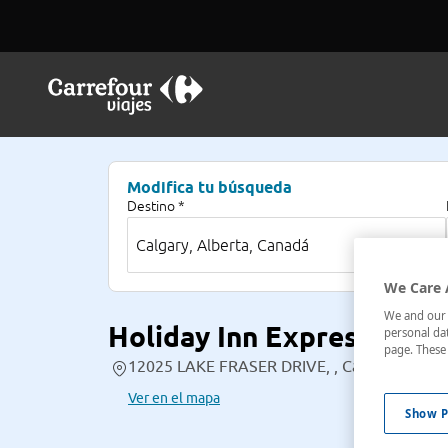
Modifica tu búsqueda
Destino *
We Care 
We and our p
Holiday Inn Express Calg
personal dat
page. These 
12025 LAKE FRASER DRIVE, , Calgary, Albert
Ver en el mapa
Show P