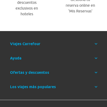
descuentos
reserva online en
exclusivos en
‘Mis Reservas’
hoteles
Viajes Carrefour
Ayuda
Ofertas y descuentos
Los viajes más populares