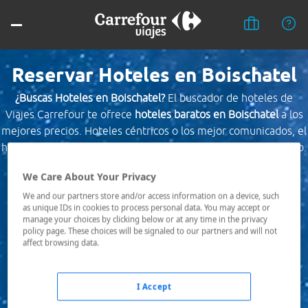
Reservar Hoteles en Boischatel
¿Buscas Hoteles en Boischatel?
El buscador de hoteles de
Viajes Carrefour te ofrece
hoteles baratos en Boischatel
a los
mejores precios. Hoteles céntricos o los mejor comunicados, el
hotel que busques nosotros te lo encontramos al mejor precio.
We Care About Your Privacy
Destino *
We and our partners store and/or access information on a device, such
as unique IDs in cookies to process personal data. You may accept or
manage your choices by clicking below or at any time in the privacy
Fechas *
policy page. These choices will be signaled to our partners and will not
07/08/2026 - 08/08/2026
affect browsing data.
Ocupación *
1 habitación, 2 adultos
I Accept