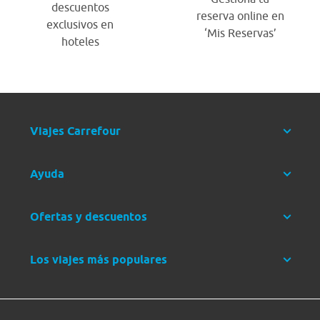
descuentos
reserva online en
exclusivos en
‘Mis Reservas’
hoteles
Viajes Carrefour
Ayuda
Ofertas y descuentos
Los viajes más populares