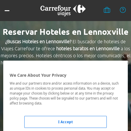
Reservar Hoteles en Lennoxville
¿Buscas Hoteles en Lennoxville?
El buscador de hoteles de
Viajes Carrefour te ofrece
hoteles baratos en Lennoxville
a los
mejores precios. Hoteles céntricos o los mejor comunicados, el
hotel que busques nosotros te lo encontramos al mejor precio.
We Care About Your Privacy
Destino *
We and our partners store and/or access information on a device, such
as unique IDs in cookies to process personal data. You may accept or
manage your choices by clicking below or at any time in the privacy
Fechas *
policy page. These choices will be signaled to our partners and will not
08/08/2026 - 09/08/2026
affect browsing data.
Ocupación *
1 habitación, 2 adultos
I Accept