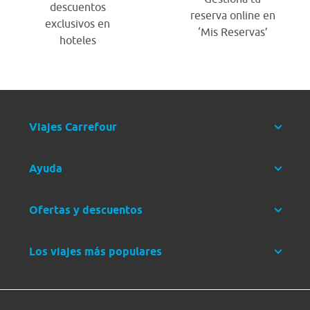
descuentos
reserva online en
exclusivos en
‘Mis Reservas’
hoteles
Viajes Carrefour
Ayuda
Ofertas y descuentos
Los viajes más populares