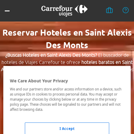
Reservar Hoteles en Saint Alexis
Des Monts
¿Buscas Hoteles en Saint Alexis Des Monts?
El buscador de
hoteles de Viajes Carrefour te ofrece
hoteles baratos en Saint
Alexis Des Monts
a los mejores precios. Hoteles céntricos o los
mejor comunicados, el hotel que busques nosotros te lo
We Care About Your Privacy
encontramos al mejor precio.
We and our partners store and/or access information on a device, such
as unique IDs in cookies to process personal data. You may accept or
Destino *
manage your choices by clicking below or at any time in the privacy
policy page. These choices will be signaled to our partners and will not
affect browsing data.
Fechas *
09/08/2026 - 10/08/2026
I Accept