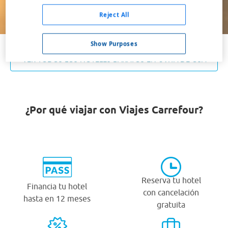
Buscar
Reject All
Show Purposes
VER TODOS LOS HOTELES BARATOS EN UVITA DE OSA
¿Por qué viajar con Viajes Carrefour?
Reserva tu hotel
Financia tu hotel
con cancelación
hasta en 12 meses
gratuita