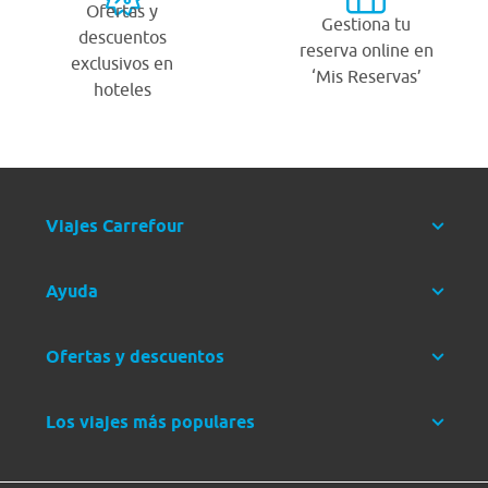
Ofertas y
Gestiona tu
descuentos
reserva online en
exclusivos en
‘Mis Reservas’
hoteles
Viajes Carrefour
Ayuda
Ofertas y descuentos
Los viajes más populares