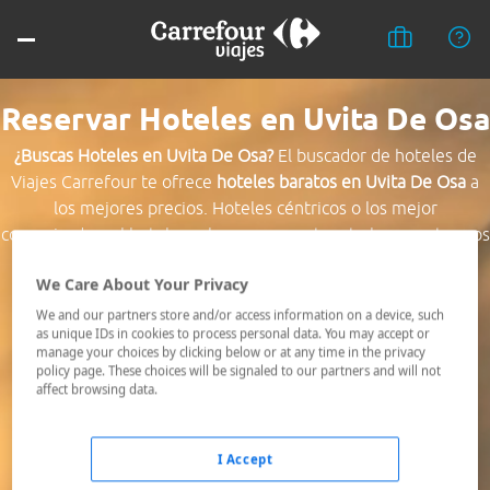
Reservar Hoteles en Uvita De Osa
¿Buscas Hoteles en Uvita De Osa?
El buscador de hoteles de
Viajes Carrefour te ofrece
hoteles baratos en Uvita De Osa
a
los mejores precios. Hoteles céntricos o los mejor
comunicados, el hotel que busques nosotros te lo encontramos
al mejor precio.
We Care About Your Privacy
Destino *
We and our partners store and/or access information on a device, such
as unique IDs in cookies to process personal data. You may accept or
manage your choices by clicking below or at any time in the privacy
policy page. These choices will be signaled to our partners and will not
Fechas *
affect browsing data.
08/08/2026 - 09/08/2026
Ocupación *
I Accept
1 habitación, 2 adultos