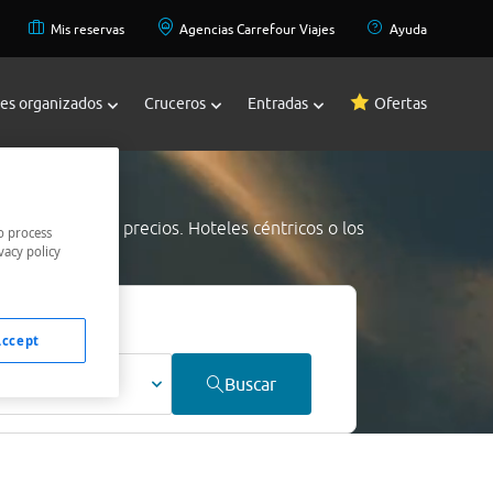
Mis reservas
Agencias Carrefour Viajes
Ayuda
jes organizados
Cruceros
Entradas
Ofertas
us
a los mejores precios. Hoteles céntricos o los
o process
vacy policy
jor precio.
Accept
ultos
Buscar