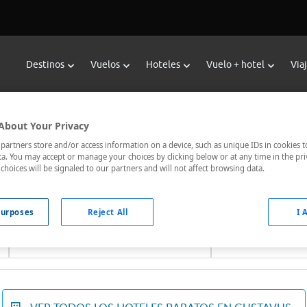
Destinos
Vuelos
Hoteles
Vuelo + hotel
Via
Reservar Hoteles en Gustavus
About Your Privacy
oteles de Viajes Carrefour te ofrece
hoteles baratos en Gustav
artners store and/or access information on a device, such as unique IDs in cookies t
a. You may accept or manage your choices by clicking below or at any time in the pri
nicados, el hotel que busques nosotros te lo encontramos al me
choices will be signaled to our partners and will not affect browsing data.
urposes
Reject All
I 
Fechas *
Ocupación *
06/08/2026 - 07/08/2026
1 habitación, 2 ad