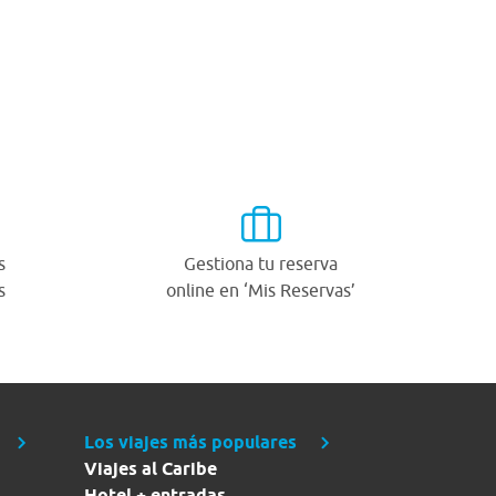
s
Gestiona tu reserva
s
online en ‘Mis Reservas’
Los viajes más populares
Viajes al Caribe
Hotel + entradas