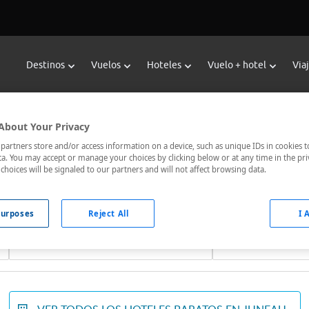
Destinos
Vuelos
Hoteles
Vuelo + hotel
Via
Reservar Hoteles en Juneau
About Your Privacy
oteles de Viajes Carrefour te ofrece
hoteles baratos en Junea
artners store and/or access information on a device, such as unique IDs in cookies t
a. You may accept or manage your choices by clicking below or at any time in the pri
nicados, el hotel que busques nosotros te lo encontramos al me
choices will be signaled to our partners and will not affect browsing data.
urposes
Reject All
I 
Fechas *
Ocupación *
08/08/2026 - 09/08/2026
1 habitación, 2 ad