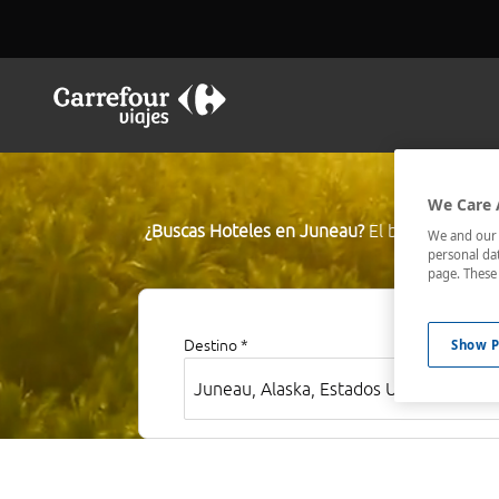
We Care 
¿Buscas Hoteles en Juneau?
El buscador de h
We and our p
personal dat
mejor comu
page. These 
Show P
Destino *