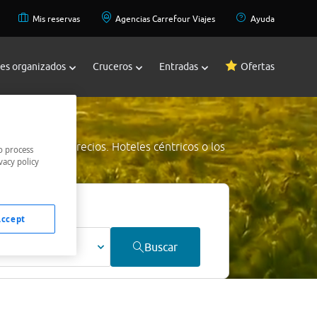
Mis reservas
Agencias Carrefour Viajes
Ayuda
jes organizados
Cruceros
Entradas
Ofertas
u
a los mejores precios. Hoteles céntricos o los
o process
vacy policy
jor precio.
Accept
ultos
Buscar