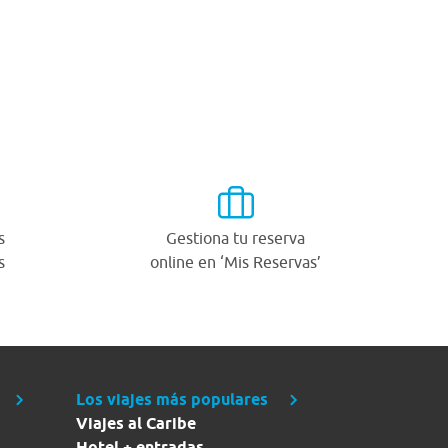
s
Gestiona tu reserva
s
online en ‘Mis Reservas’
Los viajes más populares
Viajes al Caribe
Hotel + entradas